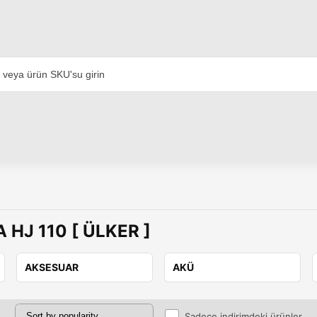
 HJ 110 [ ÜLKER ]
AKSESUAR
AKÜ
Sadece indirimdeki ürünler