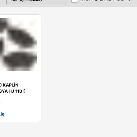
0 KAPLİN
SYA HJ 110 [
5
le