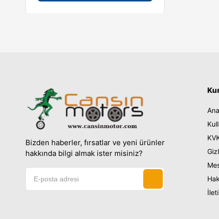
YBR
E1
Ku
Ana
Kul
KVK
Bizden haberler, fırsatlar ve yeni ürünler
Gizl
hakkında bilgi almak ister misiniz?
Mes
Hak
İlet