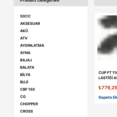
Product categories
50CC
AKSESUAR
AKÜ
ATV
AYDINLATMA
AYNA
BAJAJ
BALATA
150NS
CUP FT 11
200NS
BİLYA
LASTİĞİ A
BUJİ
BOXER
ÜLKER ]
L10
₺
776,2
CBF 150
DISCOVER
B22
DOMİNAR
CG
Sepete Ek
CHOPPER
A13E
A3
CROSS