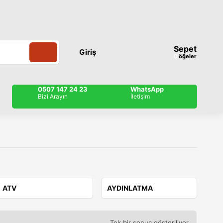
Sepet
Giriş
öğeler
0507 147 24 23
WhatsApp
Bizi Arayın
İletişim
ATV
AYDINLATMA
Tek bir sonuç gösteriliyor