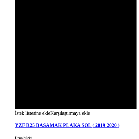
İstek listesine ekle
Karşılaştırmaya ekle
YZF R25 BASAMAK PLAKA SOL ( 2019-2020 )
Ürün bilgisi