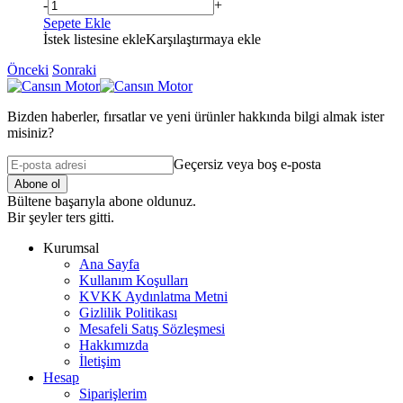
-
+
Sepete Ekle
İstek listesine ekle
Karşılaştırmaya ekle
Önceki
Sonraki
Bizden haberler, fırsatlar ve yeni ürünler hakkında bilgi almak ister
misiniz?
Geçersiz veya boş e-posta
Abone ol
Bültene başarıyla abone oldunuz.
Bir şeyler ters gitti.
Kurumsal
Ana Sayfa
Kullanım Koşulları
KVKK Aydınlatma Metni
Gizlilik Politikası
Mesafeli Satış Sözleşmesi
Hakkımızda
İletişim
Hesap
Siparişlerim