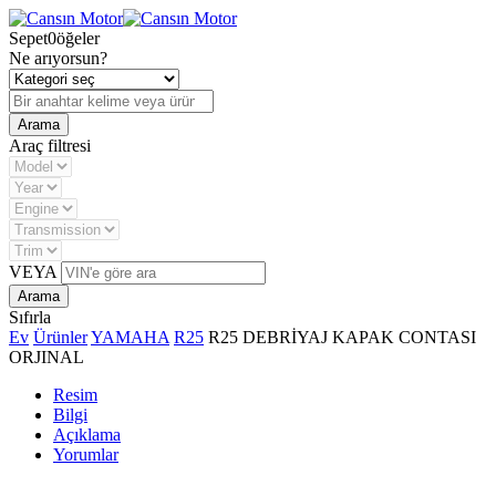
Sepet
0
öğeler
Ne arıyorsun?
Araç filtresi
VEYA
Sıfırla
Ev
Ürünler
YAMAHA
R25
R25 DEBRİYAJ KAPAK CONTASI
ORJINAL
Resim
Bilgi
Açıklama
Yorumlar