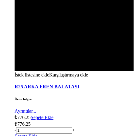
İstek listesine ekle
Karşılaştırmaya ekle
R25 ARKA FREN BALATASI
Ürün bilgisi
Ayrıntılar...
₺
776,25
Sepete Ekle
₺
776,25
-
+