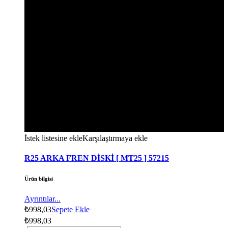
İstek listesine ekle
Karşılaştırmaya ekle
R25 ARKA FREN DİSKİ [ MT25 ] 57215
Ürün bilgisi
Ayrıntılar...
₺
998,03
Sepete Ekle
₺
998,03