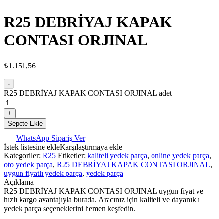
R25 DEBRİYAJ KAPAK
CONTASI ORJINAL
₺
1.151,56
-
R25 DEBRİYAJ KAPAK CONTASI ORJINAL adet
+
Sepete Ekle
WhatsApp Sipariş Ver
İstek listesine ekle
Karşılaştırmaya ekle
Kategoriler:
R25
Etiketler:
kaliteli yedek parça
,
online yedek parça
,
oto yedek parça
,
R25 DEBRİYAJ KAPAK CONTASI ORJINAL
,
uygun fiyatlı yedek parça
,
yedek parça
Açıklama
R25 DEBRİYAJ KAPAK CONTASI ORJINAL uygun fiyat ve
hızlı kargo avantajıyla burada. Aracınız için kaliteli ve dayanıklı
yedek parça seçeneklerini hemen keşfedin.