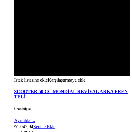
İstek listesine ekle
Karşılaştırmaya ekle
SCOOTER 50 CC MONDİAL REVİVAL ARKA FREN
TELİ
Ürün bilgisi
Ayrıntılar...
₺
1.047,94
Sepete Ekle