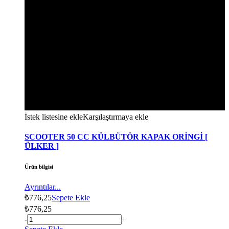
İstek listesine ekle
Karşılaştırmaya ekle
SCOOTER 50 CC KÜLBÜTÖR KAPAK ORİNGİ [
ÜLKER ]
Ürün bilgisi
Ayrıntılar...
₺
776,25
Sepete Ekle
₺
776,25
-
+