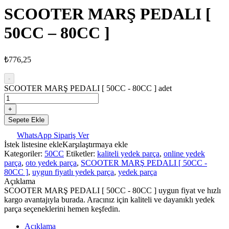
SCOOTER MARŞ PEDALI [
50CC – 80CC ]
₺
776,25
-
SCOOTER MARŞ PEDALI [ 50CC - 80CC ] adet
+
Sepete Ekle
WhatsApp Sipariş Ver
İstek listesine ekle
Karşılaştırmaya ekle
Kategoriler:
50CC
Etiketler:
kaliteli yedek parça
,
online yedek
parça
,
oto yedek parça
,
SCOOTER MARŞ PEDALI [ 50CC -
80CC ]
,
uygun fiyatlı yedek parça
,
yedek parça
Açıklama
SCOOTER MARŞ PEDALI [ 50CC - 80CC ] uygun fiyat ve hızlı
kargo avantajıyla burada. Aracınız için kaliteli ve dayanıklı yedek
parça seçeneklerini hemen keşfedin.
Açıklama