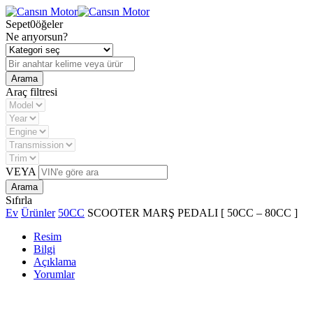
Sepet
0
öğeler
Ne arıyorsun?
Araç filtresi
VEYA
Sıfırla
Ev
Ürünler
50CC
SCOOTER MARŞ PEDALI [ 50CC – 80CC ]
Resim
Bilgi
Açıklama
Yorumlar