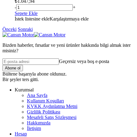
₺
1.047,94
-
+
Sepete Ekle
İstek listesine ekle
Karşılaştırmaya ekle
Önceki
Sonraki
Bizden haberler, fırsatlar ve yeni ürünler hakkında bilgi almak ister
misiniz?
Geçersiz veya boş e-posta
Abone ol
Bültene başarıyla abone oldunuz.
Bir şeyler ters gitti.
Kurumsal
Ana Sayfa
Kullanım Koşulları
KVKK Aydınlatma Metni
Gizlilik Politikası
Mesafeli Satış Sözleşmesi
Hakkımızda
İletişim
Hesap