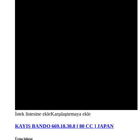
İstek listesine ekle
Karşılaştırmaya ekle
KAYIŞ BANDO 669.18.30.8 [ 80 CC ] JAPAN
Ürün bilgisi